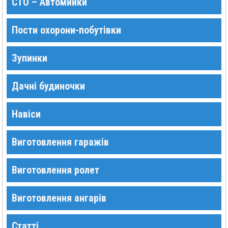
СТО – Автомийки
Пости охорони-побутівки
Зупинки
Дачні будиночки
Навіси
Виготовлення гаражів
Виготовлення ролет
Виготовлення ангарів
Статті