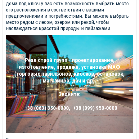
дома под ключ у вас есть возможность выбрать место
его расположения в соответствии с вашими
предпочтениями и потребностями. Вы можете выбрать
место рядом с лесом, озером или рекой, чтобы
наслаждаться красотой природы и пейзажами.
Реал строй групп - проектирование,
изготовление, продажа, установка МАФ
(торговых павильонов, киосков, остановок,
магазинов, дач и др).
Звоните:
+38 (063) 350-0000,
+38 (099) 950-0000