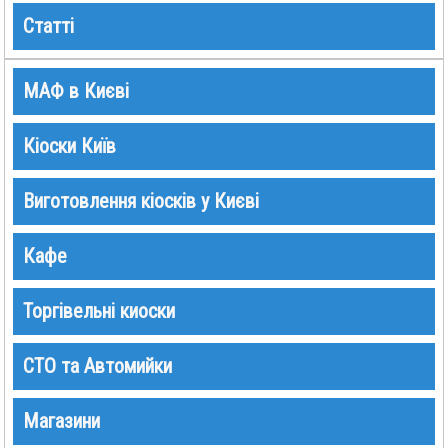
Статті
МАФ в Києві
Кіоски Київ
Виготовлення кіосків у Києві
Кафе
Торгівельні киоски
СТО та Автомийки
Магазини