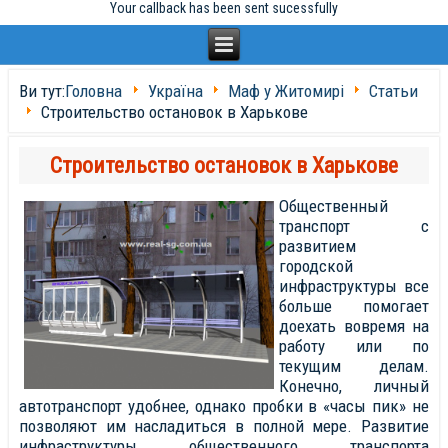
Your callback has been sent sucessfully
Ви тут:
Головна
Україна
Маф у Житомирі
Статьи
Строительство остановок в Харькове
Строительство остановок в Харькове
Общественный
транспорт с
развитием
городской
инфраструктуры все
больше помогает
доехать вовремя на
работу или по
текущим делам.
Конечно, личный
автотранспорт удобнее, однако пробки в «часы пик» не
позволяют им насладиться в полной мере. Развитие
инфраструктуры общественного транспорта