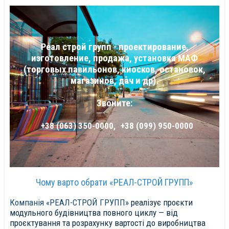
Реал строй групп - проектирование,
изготовление, продажа, установка МАФ
(торговых павильонов, киосков, остановок,
магазинов, дач и др).
Звоните:
+38 (063) 350-0000,
+38 (099) 950-0000
Чому варто обрати «РЕАЛ-СТРОЙ ГРУПП»
Компанія «РЕАЛ-СТРОЙ ГРУПП»
реалізує проєкти
модульного будівництва повного циклу — від
проєктування та розрахунку вартості до виробництва