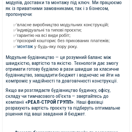
модулів, доставки та монтажу під ключ. Ми працюємо
як із приватними замовниками, так і з бізнесом,
пропонуючи:
✅власне виробництво модульних конструкцій;
✅індивідуальні та типові проєкти;
✅гарантію на всі види робіт;
✅прозорий кошторис без прихованих платежів;
монтаж
✅
у будь-яку пору року.
Модульне будівництво — це розумний баланс між
швидкістю, вартістю та якістю. Технологія дає змогу
отримати готову будівлю в рази швидше за класичне
будівництво, заощадити бюджет і водночас не йти на
компроміс у надійності та довговічності конструкції.
Якщо ви розглядаєте будівництво будинку, офісу,
складу чи тимчасового об'єкта — звертайтесь до
компанії
«РЕАЛ-СТРОЙ ГРУПП»
. Наші фахівці
розрахують вартість проєкту та підберуть оптимальне
рішення під ваші завдання й бюджет.