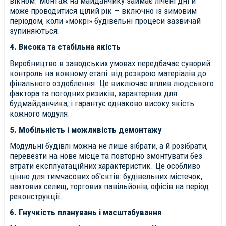
вікном. Монтаж на майданчику займає лічені дні й
може проводитися цілий рік — включно із зимовим
періодом, коли «мокрі» будівельні процеси зазвичай
зупиняються.
4. Висока та стабільна якість
Виробництво в заводських умовах передбачає суворий
контроль на кожному етапі: від розкрою матеріалів до
фінального оздоблення. Це виключає вплив людського
фактора та погодних ризиків, характерних для
будмайданчика, і гарантує однаково високу якість
кожного модуля.
5. Мобільність і можливість демонтажу
Модульні будівлі можна не лише зібрати, а й розібрати,
перевезти на нове місце та повторно змонтувати без
втрати експлуатаційних характеристик. Це особливо
цінно для тимчасових об'єктів: будівельних містечок,
вахтових селищ, торгових павільйонів, офісів на період
реконструкції.
6. Гнучкість планувань і масштабування