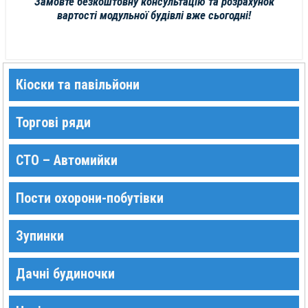
Замовте безкоштовну консультацію та розрахунок
вартості модульної будівлі вже сьогодні!
Кіоски та павільйони
Торгові ряди
СТО – Автомийки
Пости охорони-побутівки
Зупинки
Дачні будиночки