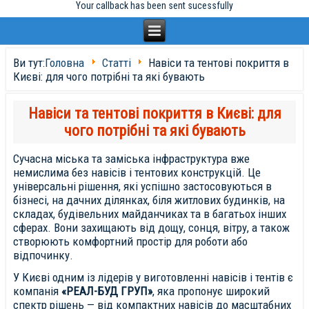
Your callback has been sent sucessfully
Ви тут:
Головна
Статті
Навіси та тентові покриття в
Києві: для чого потрібні та які бувають
Навіси та тентові покриття в Києві: для
чого потрібні та які бувають
Сучасна міська та заміська інфраструктура вже
немислима без навісів і тентових конструкцій. Це
універсальні рішення, які успішно застосовуються в
бізнесі, на дачних ділянках, біля житлових будинків, на
складах, будівельних майданчиках та в багатьох інших
сферах. Вони захищають від дощу, сонця, вітру, а також
створюють комфортний простір для роботи або
відпочинку.
У Києві одним із лідерів у виготовленні навісів і тентів є
компанія
«РЕАЛ-БУД ГРУП»
, яка пропонує широкий
спектр рішень — від компактних навісів до масштабних