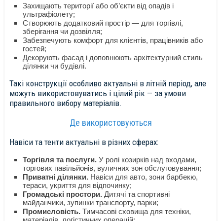
Захищають території або об’єкти від опадів і
ультрафіолету;
Створюють додатковий простір — для торгівлі,
зберігання чи дозвілля;
Забезпечують комфорт для клієнтів, працівників або
гостей;
Декорують фасад і доповнюють архітектурний стиль
ділянки чи будівлі.
Такі конструкції особливо актуальні в літній період, але
можуть використовуватись і цілий рік — за умови
правильного вибору матеріалів.
Де використовуються
Навіси та тенти актуальні в різних сферах:
Торгівля та послуги.
У ролі козирків над входами,
торгових павільйонів, вуличних зон обслуговування;
Приватні ділянки.
Навіси для авто, зони барбекю,
тераси, укриття для відпочинку;
Громадські простори.
Дитячі та спортивні
майданчики, зупинки транспорту, парки;
Промисловість.
Тимчасові сховища для техніки,
матеріалів, логістичних операцій;