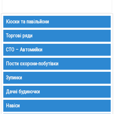
Кіоски та павільйони
Торгові ряди
СТО – Автомийки
Пости охорони-побутівки
Зупинки
Дачні будиночки
Навіси