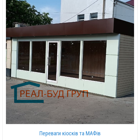
Переваги кіосків та МАФів