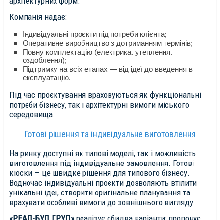
архітектурних форм.
Компанія надає:
Індивідуальні проєкти під потреби клієнта;
Оперативне виробництво з дотриманням термінів;
Повну комплектацію (електрика, утеплення,
оздоблення);
Підтримку на всіх етапах — від ідеї до введення в
експлуатацію.
Під час проєктування враховуються як функціональні
потреби бізнесу, так і архітектурні вимоги міського
середовища.
Готові рішення та індивідуальне виготовлення
На ринку доступні як типові моделі, так і можливість
виготовлення під індивідуальне замовлення. Готові
кіоски — це швидке рішення для типового бізнесу.
Водночас індивідуальні проєкти дозволяють втілити
унікальні ідеї, створити оригінальне планування та
врахувати особливі вимоги до зовнішнього вигляду.
«РЕАЛ-БУД ГРУП»
реалізує обидва варіанти: пропонує