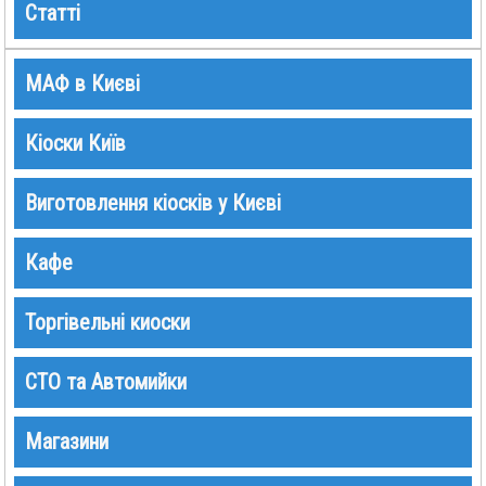
Статті
МАФ в Києві
Кіоски Київ
Виготовлення кіосків у Києві
Кафе
Торгівельні киоски
СТО та Автомийки
Магазини