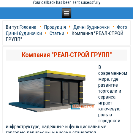
Your callback has been sent sucessfully
Ви тут:
Головна
Продукція
Дачні будиночки
Фото
Дачні будиночки
Статьи
Компания "РЕАЛ-СТРОЙ
ГРУПП"
Компания "РЕАЛ-СТРОЙ ГРУПП"
В
современном
мире, где
развитие
торговли и
сервиса
играет
ключевую
роль в
городской
инфраструктуре, надежные и функциональные
торговые павильоны и киоски становятся