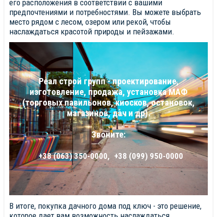
его расположения в соответствии с вашими
предпочтениями и потребностями. Вы можете выбрать
место рядом с лесом, озером или рекой, чтобы
наслаждаться красотой природы и пейзажами.
Реал строй групп - проектирование,
изготовление, продажа, установка МАФ
(торговых павильонов, киосков, остановок,
магазинов, дач и др).
Звоните:
+38 (063) 350-0000,
+38 (099) 950-0000
В итоге, покупка дачного дома под ключ - это решение,
которое дает вам возможность наслаждаться