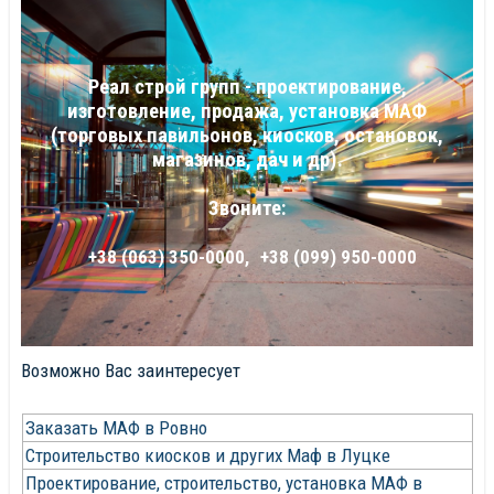
Реал строй групп - проектирование,
изготовление, продажа, установка МАФ
(торговых павильонов, киосков, остановок,
магазинов, дач и др).
Звоните:
+38 (063) 350-0000,
+38 (099) 950-0000
Возможно Вас заинтересует
Кол-
Заказать МАФ в Ровно
во
Строительство киосков и других Маф в Луцке
строк:
Проектирование, строительство, установка МАФ в