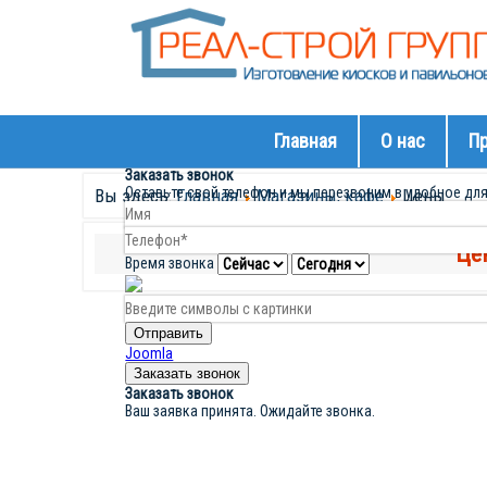
Главная
О нас
П
UK
RU
Заказать звонок
Оставьте свой телефон и мы перезвоним в удобное для
Вы здесь:
Главная
Магазины, кафе
Цены
Це
Время звонка
Отправить
Joomla
Заказать звонок
Заказать звонок
Ваш заявка принята. Ожидайте звонка.