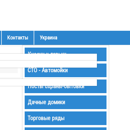
Контакты
Украина
Киоски и ларьки
СТО - Автомойки
Посты охраны-бытовки
Дачные домики
Торговые ряды